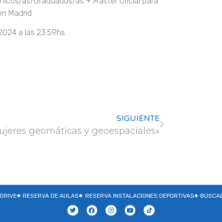
cnicos/as/Graduados/as + Máster Oficial para
 en Madrid
2024 a las 23.59hs.
SIGUIENTE
ujeres geomáticas y geoespaciales»
DRIVE
RESERVA DE AULAS
RESERVA INSTALACIONES DEPORTIVAS
BUSCAD