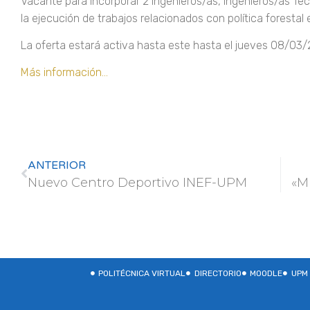
Vacante para incorporar 2 Ingenieros/as, Ingenieros/as Té
la ejecución de trabajos relacionados con política forestal
La oferta estará activa hasta este hasta el jueves 08/03/
Más información…
ANTERIOR
Nuevo Centro Deportivo INEF-UPM
«M
POLITÉCNICA VIRTUAL
DIRECTORIO
MOODLE
UPM 