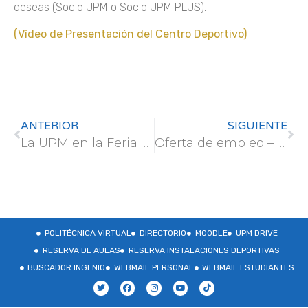
deseas (Socio UPM o Socio UPM PLUS).
(Vídeo de Presentación del Centro Deportivo)
ANTERIOR
SIGUIENTE
La UPM en la Feria Madrid es Ciencia 2024
Oferta de empleo – Grupo TRAGSA
POLITÉCNICA VIRTUAL
DIRECTORIO
MOODLE
UPM DRIVE
RESERVA DE AULAS
RESERVA INSTALACIONES DEPORTIVAS
BUSCADOR INGENIO
WEBMAIL PERSONAL
WEBMAIL ESTUDIANTES