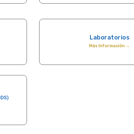
n
Laboratorios
Más Información →
BDS)