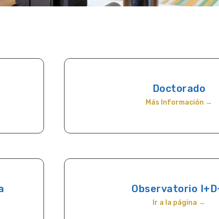
Doctorado
Más Información →
a
Observatorio I+D
Ir a la página →