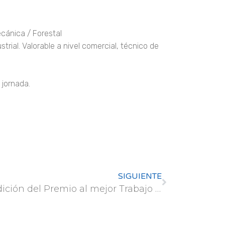
ecánica / Forestal
ustrial. Valorable a nivel comercial, técnico de
 jornada.
SIGUIENTE
4ª edición del Premio al mejor Trabajo Final de Máster Femenino