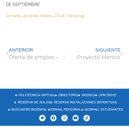
DE SEPTIEMBRE
Jornada_Acogida-Grados_23-24
Descarga
ANTERIOR
SIGUIENTE
Oferta de empleo – Grupo de investigación de Genética de Poblaciones y Evolución del Instituto de Ciencias Forestales (ICIFOR-INIA)
Proyecto Mentor
POLITÉCNICA VIRTUAL
DIRECTORIO
MOODLE
UPM DRIVE
RESERVA DE AULAS
RESERVA INSTALACIONES DEPORTIVAS
BUSCADOR INGENIO
WEBMAIL PERSONAL
WEBMAIL ESTUDIANTES