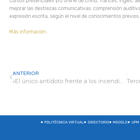
Cursos presenciales y/o online de chino, francés, inglés, ale
mejorar las destrezas comunicativas: comprensión auditiva 
expresión escrita, según el nivel de conocimientos previos.
Más información…
ANTERIOR
«El único antídoto frente a los incendios es la buena gestión de los bosques»
POLITÉCNICA VIRTUAL
DIRECTORIO
MOODLE
UPM 