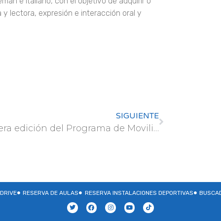
mán e italiano, con el objetivo de adquirir o
y lectora, expresión e interacción oral y
SIGUIENTE
Tercera edición del Programa de Movilidad del Grupo de Cooperación Internacional de Universidades Brasileñas («GCUB-MOB»)
DRIVE
RESERVA DE AULAS
RESERVA INSTALACIONES DEPORTIVAS
BUSCAD