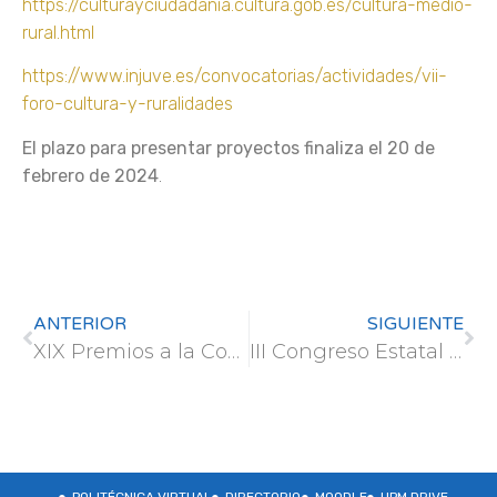
https://culturayciudadania.cultura.gob.es/cultura-medio-
rural.html
https://www.injuve.es/convocatorias/actividades/vii-
foro-cultura-y-ruralidades
El plazo para presentar proyectos finaliza el 20 de
febrero de 2024
.
ANTERIOR
SIGUIENTE
XIX Premios a la Conservación de la Biodiversidad – Fundación BBVA
III Congreso Estatal de Estudiantes de Biociencias (CEEBI)