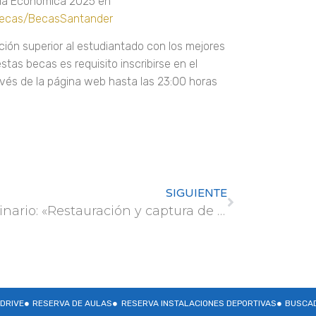
uda Económica 2025 en
Becas/BecasSantander
ación superior al estudiantado con los mejores
as becas es requisito inscribirse en el
és de la página web hasta las 23:00 horas
SIGUIENTE
Seminario: «Restauración y captura de carbono en las cuentas mineras de Asturias»
DRIVE
RESERVA DE AULAS
RESERVA INSTALACIONES DEPORTIVAS
BUSCAD