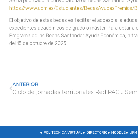
Se ha publicado la convocatoria de Becas Santander Ay
https://www.upm.es/Estudiantes/BecasAyudasPremios/
El objetivo de estas becas es facilitar el acceso a la educ
expedientes académicos de grado o máster. Para optar a est
Programa de las Becas Santander Ayuda Económica, a trav
del 15 de octubre de 2025.
ANTERIOR
Ciclo de jornadas territoriales Red PAC sobre buenas prácticas aplicables a ecorregímenes – Aragón y Galicia
POLITÉCNICA VIRTUAL
DIRECTORIO
MOODLE
UPM 