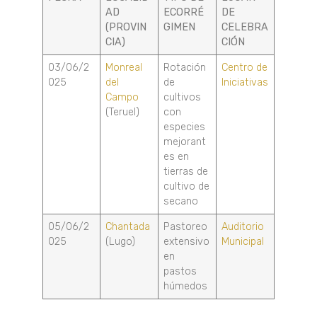
AD
ECORRÉ
DE
(PROVIN
GIMEN
CELEBRA
CIA)
CIÓN
03/06/2
Monreal
Rotación
Centro de
025
del
de
Iniciativas
Campo
cultivos
(Teruel)
con
especies
mejorant
es en
tierras de
cultivo de
secano
05/06/2
Chantada
Pastoreo
Auditorio
025
(Lugo)
extensivo
Municipal
en
pastos
húmedos