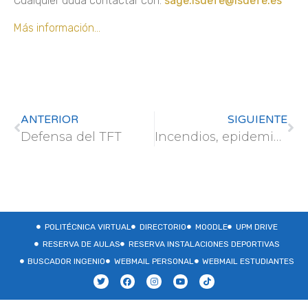
Cualquier duda contactar con:
sage.isdefe@isdefe.es
Más información…
ANTERIOR
SIGUIENTE
Defensa del TFT
Incendios, epidemias, inundaciones, cambios en las cosechas: la corriente de chorro polar responsable de los fenómenos extremos en Europa
POLITÉCNICA VIRTUAL
DIRECTORIO
MOODLE
UPM DRIVE
RESERVA DE AULAS
RESERVA INSTALACIONES DEPORTIVAS
BUSCADOR INGENIO
WEBMAIL PERSONAL
WEBMAIL ESTUDIANTES