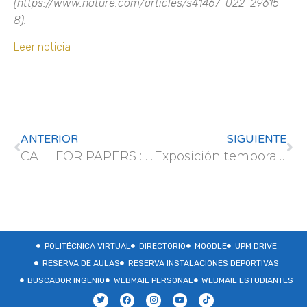
(https://www.nature.com/articles/s41467-022-29615-
8).
Leer noticia
ANTERIOR
SIGUIENTE
CALL FOR PAPERS : Artificial Intelligence Application for Advanced Data Analytics Solutions in Government Operations
Exposición temporal de paneles divulgativos de la Dirección General de Biodiversidad y Gestión Forestal de la Consejería de Medio Ambiente, Agricultura e Interior de la Comunidad de Madrid
POLITÉCNICA VIRTUAL
DIRECTORIO
MOODLE
UPM DRIVE
RESERVA DE AULAS
RESERVA INSTALACIONES DEPORTIVAS
BUSCADOR INGENIO
WEBMAIL PERSONAL
WEBMAIL ESTUDIANTES