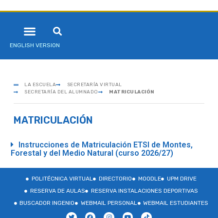
ENGLISH VERSION
LA ESCUELA
SECRETARÍA VIRTUAL
SECRETARÍA DEL ALUMNADO
MATRICULACIÓN
MATRICULACIÓN
Instrucciones de Matriculación ETSI de Montes,
Forestal y del Medio Natural (curso 2026/27)
POLITÉCNICA VIRTUAL
DIRECTORIO
MOODLE
UPM DRIVE
RESERVA DE AULAS
RESERVA INSTALACIONES DEPORTIVAS
BUSCADOR INGENIO
WEBMAIL PERSONAL
WEBMAIL ESTUDIANTES