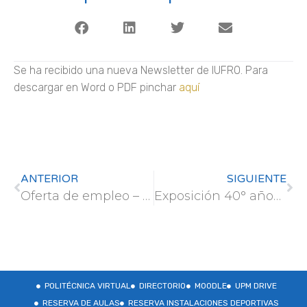
Se ha recibido una nueva Newsletter de IUFRO. Para
descargar en Word o PDF pinchar
aquí
ANTERIOR
SIGUIENTE
Oferta de empleo – TRAGSA
Exposición 40° años de la Delegación de Alumnos/as UPM
POLITÉCNICA VIRTUAL
DIRECTORIO
MOODLE
UPM DRIVE
RESERVA DE AULAS
RESERVA INSTALACIONES DEPORTIVAS