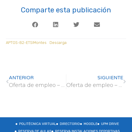
Comparte esta publicación
APTOS-B2-ETSIMontes
Descarga
ANTERIOR
SIGUIENTE
Oferta de empleo – Centro Tecnológico Beta de la Universitat de Vic (Barcelona)
Oferta de empleo – Geoparque Mundial de la UNESCO
POLITÉCNICA VIRTUAL
DIRECTORIO
MOODLE
UPM DRIVE
RESERVA DE AULAS
RESERVA INSTALACIONES DEPORTIVAS