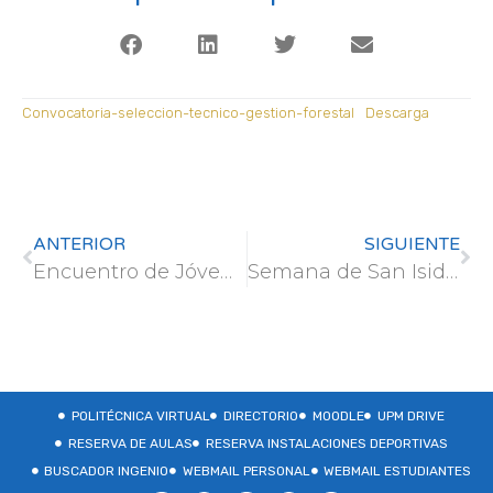
Convocatoria-seleccion-tecnico-gestion-forestal
Descarga
ANTERIOR
SIGUIENTE
Encuentro de Jóvenes Investigadores AEET
Semana de San Isidro – horario del Centro
POLITÉCNICA VIRTUAL
DIRECTORIO
MOODLE
UPM DRIVE
RESERVA DE AULAS
RESERVA INSTALACIONES DEPORTIVAS
BUSCADOR INGENIO
WEBMAIL PERSONAL
WEBMAIL ESTUDIANTES