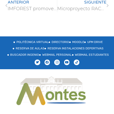
ANTERIOR
SIGUIENTE
IMFOREST promoverá la bioeconomía forestal y la gestión sostenible de los productos forestales no madereros
Microproyecto RACODIL (Raíces Compartidas en la Diversidad e Inclusión Lingüística)
POLITÉCNICA VIRTUAL
DIRECTORIO
MOODLE
UPM DRIVE
RESERVA DE AULAS
RESERVA INSTALACIONES DEPORTIVAS
BUSCADOR INGENIO
WEBMAIL PERSONAL
WEBMAIL ESTUDIANTES