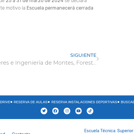
 de
25 a 31 de marzo de 2024
se declara
ste motivo la
Escuela permanecerá cerrada
SIGUIENTE
Mujeres e Ingeniería de Montes, Forestal y del Medio Natural
DRIVE
RESERVA DE AULAS
RESERVA INSTALACIONES DEPORTIVAS
BUSCAD
Escuela Técnica Superior 