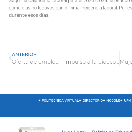
Según el Calendario Laboral para el 2023/2024, el período
como días no lectivos con mínima incidencia laboral. Por e
durante esos días.
ANTERIOR
Oferta de empleo – Impulso a la bioeconomía forestal a través del desarrollo, la innovación y la gestión sostenible de los recursos forestales no madereros
POLITÉCNICA VIRTUAL
DIRECTORIO
MOODLE
UPM 