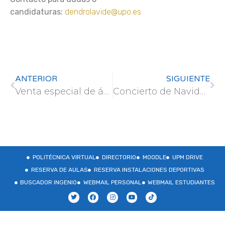
candidaturas:
dendrolavide@upo.es
ANTERIOR
SIGUIENTE
Venta especial de árboles ibéricos – 2023
Concierto de Navidad – Conmemoración 40 aniversario Coro UPM
POLITÉCNICA VIRTUAL
DIRECTORIO
MOODLE
UPM DRIVE
RESERVA DE AULAS
RESERVA INSTALACIONES DEPORTIVAS
BUSCADOR INGENIO
WEBMAIL PERSONAL
WEBMAIL ESTUDIANTES