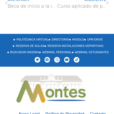
Beca de inicio a la investigación en el Herbario EMMA: Exsiccata 2023-24
Curso aplicado de paisajes culturales: ‘El estudio del paisaje (II): Albarracín, retos y riesgos’
POLITÉCNICA VIRTUAL
DIRECTORIO
MOODLE
UPM DRIVE
RESERVA DE AULAS
RESERVA INSTALACIONES DEPORTIVAS
BUSCADOR INGENIO
WEBMAIL PERSONAL
WEBMAIL ESTUDIANTES
Aviso Legal
Política de Privacidad
Contacto