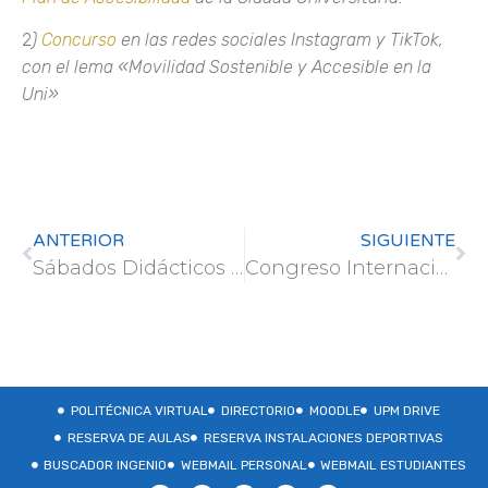
2
)
Concurso
en las redes sociales Instagram y TikTok,
con el lema «Movilidad Sostenible y Accesible en la
Uni»
ANTERIOR
SIGUIENTE
Sábados Didácticos – UPM
Congreso Internacional Conference on Fusion Reactor Materials. ICFRM-21
POLITÉCNICA VIRTUAL
DIRECTORIO
MOODLE
UPM DRIVE
RESERVA DE AULAS
RESERVA INSTALACIONES DEPORTIVAS
BUSCADOR INGENIO
WEBMAIL PERSONAL
WEBMAIL ESTUDIANTES