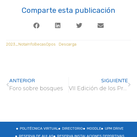
Comparte esta publicación
2023_NotaInfoBecasOpos
Descarga
ANTERIOR
SIGUIENTE
Foro sobre bosques
VII Edición de los Premios de Tecnología Humanitaria de Cruz Roja
POLITÉCNICA VIRTUAL
DIRECTORIO
MOODLE
UPM DRIVE
RESERVA DE AULAS
RESERVA INSTALACIONES DEPORTIVAS