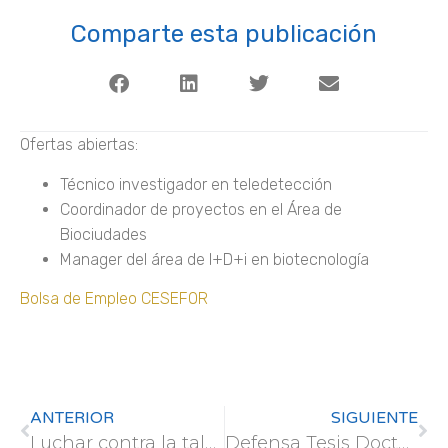
Comparte esta publicación
Ofertas abiertas:
Técnico investigador en teledetección
Coordinador de proyectos en el Área de
Biociudades
Manager del área de I+D+i en biotecnología
Bolsa de Empleo CESEFOR
ANTERIOR
SIGUIENTE
Luchar contra la tala ilegal, reducir la deforestación y mitigar el cambio climático
Defensa Tesis Doctoral “Human-elephant conflict in the Selous-Niassa Wildlife Corridor: analysis of causes and mitigation strategies”