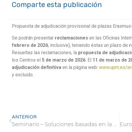
Comparte esta publicación
Propuesta de adjudicación provisional de plazas Erasmu
Se podrán presentar
reclamaciones
en las Oficinas Inter
febrero de 2026
, inclusive), teniendo éstas un plazo de
r
Resueltas las reclamaciones, la
propuesta de adjudicació
los Centros el
5 de marzo de 2026
. El
11 de marzo de 
adjudicación definitiva
en la página web:
www.upm.es/e
y excluido.
ANTERIOR
Seminario – Soluciones basadas en la Naturaleza innovadoras para mejorar el ecosistema fluvial del rio Manzanares en Madrid – 27 febrero 2026