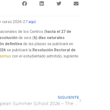
s+ curso 2026-27
aquí
.
nacionales de los Centros (
hasta el 27 de
esolución
de seis (
6) días naturales
.
n definitiva
de las plazas se publicará en
2026
se publicará la
Resolución Rectoral de
rasmus
con el estudiantado admitido, suplente
SIGUIENTE
European Summer School 2026 – The European Identity: Past, Present and Future (Strasbourg, France)