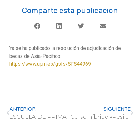
Comparte esta publicación
Ya se ha publicado la resolución de adjudicación de
becas de Asia-Pacífico:
https://www.upm.es/gsfs/SFS44969
ANTERIOR
SIGUIENTE
ESCUELA DE PRIMAVERA Northwestern Polytechnical University (NPU) China
Curso híbrido «Resilient Agriculture» Rottenburg School of Forestry (HFR) (inscripción hasta el 1 de marzo)