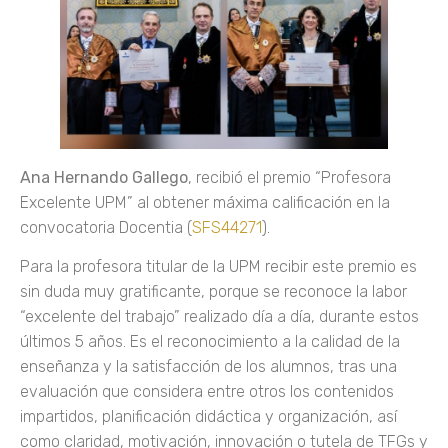
Ana Hernando Gallego
, recibió el premio “Profesora
Excelente UPM” al obtener máxima calificación en la
convocatoria Docentia (
SFS44271
).
Para la profesora titular de la UPM recibir este premio es
sin duda muy gratificante, porque se reconoce la labor
“excelente del trabajo” realizado día a día, durante estos
últimos 5 años. Es el reconocimiento a la calidad de la
enseñanza y la satisfacción de los alumnos, tras una
evaluación que considera entre otros los contenidos
impartidos, planificación didáctica y organización, así
como claridad, motivación, innovación o tutela de TFGs y