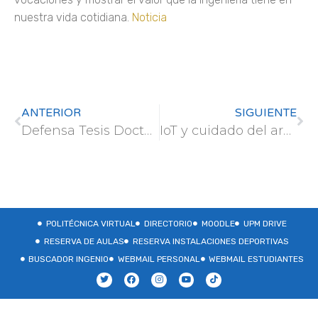
nuestra vida cotidiana.
Noticia
ANTERIOR
SIGUIENTE
Defensa Tesis Doctoral – Elvira Domínguez Ares – 20 febrero 2026
IoT y cuidado del arbolado urbano. El profesor Carlos Calderón lo explica en ABC
POLITÉCNICA VIRTUAL
DIRECTORIO
MOODLE
UPM DRIVE
RESERVA DE AULAS
RESERVA INSTALACIONES DEPORTIVAS
BUSCADOR INGENIO
WEBMAIL PERSONAL
WEBMAIL ESTUDIANTES