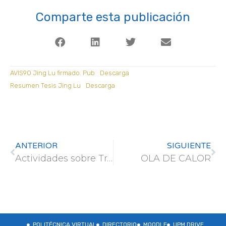
Comparte esta publicación
AVIS9O Jing Lu firmado. Pub
Descarga
Resumen Tesis Jing Lu
Descarga
ANTERIOR
SIGUIENTE
Actividades sobre Trashumancia y Ganadería Extensiva en Cuenca y la Serranía
OLA DE CALOR
POLITÉCNICA VIRTUAL
DIRECTORIO
MOODLE
UPM DRIVE