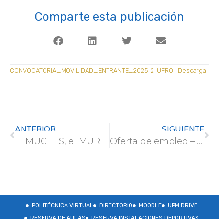
Comparte esta publicación
CONVOCATORIA_MOVILIDAD_ENTRANTE_2025-2-UFRO
Descarga
ANTERIOR
SIGUIENTE
El MUGTES, el MURE y el PDIFA están participando en el proceso de Renovación de la Acreditación 2025 que gestiona la Fundación para el conocimiento Madri+d
Oferta de empleo – PhD in Forest Management and Ecology
POLITÉCNICA VIRTUAL
DIRECTORIO
MOODLE
UPM DRIVE
RESERVA DE AULAS
RESERVA INSTALACIONES DEPORTIVAS