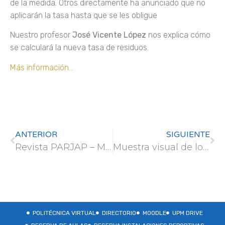
de la medida. Otros directamente ha anunciado que no
aplicarán la tasa hasta que se les obligue
Nuestro profesor
José Vicente López
nos explica cómo
se calculará la nueva tasa de residuos.
Más información…
ANTERIOR
SIGUIENTE
Revista PARJAP – Marzo 2025
Muestra visual de los Proyectos de cooperación al desarrollo en Zambia
POLITÉCNICA VIRTUAL
DIRECTORIO
MOODLE
UPM DRIVE