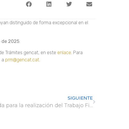
yan distinguido de forma excepcional en el
 de 2025
.
 de Trámites gencat, en este
enlace
. Para
, a
prm@gencat.cat
.
SIGUIENTE
Ayuda para la realización del Trabajo Fin de Máster sobre «Análisis y Propuesta de Descarbonización de la flota de Tragsa»