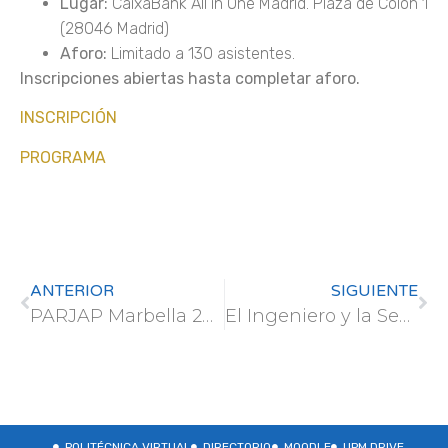
Lugar:
CaixaBank All in One Madrid. Plaza de Colón 1
(28046 Madrid)
Aforo:
Limitado a 130 asistentes.
Inscripciones abiertas hasta completar aforo.
INSCRIPCIÓN
PROGRAMA
ANTERIOR
SIGUIENTE
PARJAP Marbella 2025: «Construyendo biodiversidad en espacios singulares»
El Ingeniero y la Seguridad Laboral. Obligaciones y Responsabilidades
POLITÉCNICA VIRTUAL
DIRECTORIO
MOODLE
UPM DRIVE