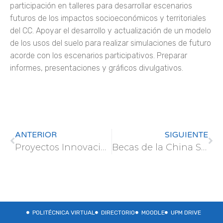
participación en talleres para desarrollar escenarios
futuros de los impactos socioeconómicos y territoriales
del CC. Apoyar el desarrollo y actualización de un modelo
de los usos del suelo para realizar simulaciones de futuro
acorde con los escenarios participativos. Preparar
informes, presentaciones y gráficos divulgativos.
ANTERIOR
SIGUIENTE
Proyectos Innovación Educativa 2024/25
Becas de la China Scholarship Council (CSC) para la Zhejiang University
POLITÉCNICA VIRTUAL
DIRECTORIO
MOODLE
UPM DRIVE