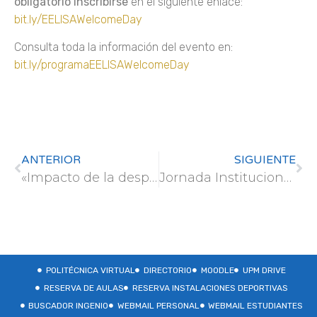
obligatorio inscribirse
en el siguiente enlace:
bit.ly/EELISAWelcomeDay
Consulta toda la información del evento en:
bit.ly/programaEELISAWelcomeDay
ANTERIOR
SIGUIENTE
«Impacto de la despoblación en los incendios forestales en España: distribución de la escuela primaria como posible indicador socioeconómico»
Jornada Institucional 25N
POLITÉCNICA VIRTUAL
DIRECTORIO
MOODLE
UPM DRIVE
RESERVA DE AULAS
RESERVA INSTALACIONES DEPORTIVAS
BUSCADOR INGENIO
WEBMAIL PERSONAL
WEBMAIL ESTUDIANTES