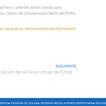
artners y clientes darán charlas para
tuno, Centro de Convenciones Norte del IFEMA,
/es-es/acerca-de/eventos/cesri24/cesri24-
SIGUIENTE
XXI Edición de la Feria Virtual de Empleo UPM
DRIVE
RESERVA DE AULAS
RESERVA INSTALACIONES DEPORTIVAS
BUSCAD