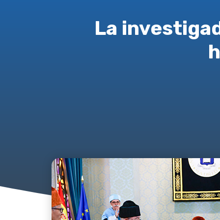
La investiga
h