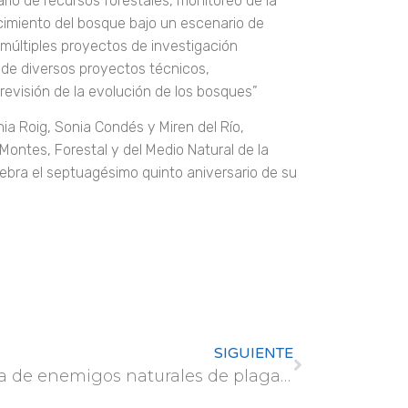
rio de recursos forestales, monitoreo de la
ecimiento del bosque bajo un escenario de
múltiples proyectos de investigación
 de diversos proyectos técnicos,
previsión de la evolución de los bosques”
ia Roig, Sonia Condés y Miren del Río,
Montes, Forestal y del Medio Natural de la
lebra el septuagésimo quinto aniversario de su
SIGUIENTE
«Guía de enemigos naturales de plagas en espacios verdes urbanos»