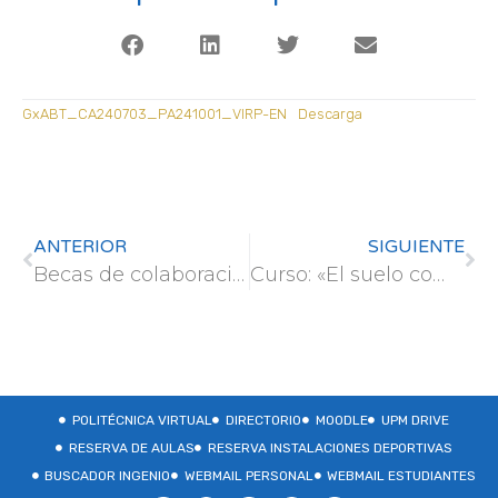
GxABT_CA240703_PA241001_VIRP-EN
Descarga
ANTERIOR
SIGUIENTE
Becas de colaboración vinculadas al plan estratégico de sostenibilidad ambiental de la UPM
Curso: «El suelo como elemento principal en la restauración minera: gestión y tratamiento»
POLITÉCNICA VIRTUAL
DIRECTORIO
MOODLE
UPM DRIVE
RESERVA DE AULAS
RESERVA INSTALACIONES DEPORTIVAS
BUSCADOR INGENIO
WEBMAIL PERSONAL
WEBMAIL ESTUDIANTES