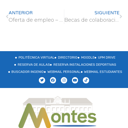
ANTERIOR
SIGUIENTE
Oferta de empleo – Grupo de Investigación Global en Ecosistemas Forestales del Centro de Ciencia y Tecnología Forestal de Cataluña (CTFC).
Becas de colaboración vinculadas al plan estratégico de sostenibilidad ambiental de la UPM
POLITÉCNICA VIRTUAL
DIRECTORIO
MOODLE
UPM DRIVE
RESERVA DE AULAS
RESERVA INSTALACIONES DEPORTIVAS
BUSCADOR INGENIO
WEBMAIL PERSONAL
WEBMAIL ESTUDIANTES