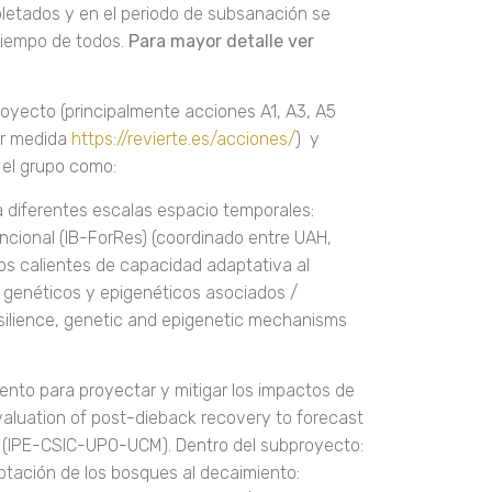
pletados y en el periodo de subsanación se
 tiempo de todos.
Para mayor detalle ver
royecto (principalmente acciones A1, A3, A5
or medida
https://revierte.es/acciones/
) y
 el grupo como:
a diferentes escalas espacio temporales:
funcional (IB-ForRes) (coordinado entre UAH,
s calientes de capacidad adaptativa al
s genéticos y epigenéticos asociados /
silience, genetic and epigenetic mechanisms
ento para proyectar y mitigar los impactos de
valuation of post-dieback recovery to forecast
) (IPE-CSIC-UPO-UCM). Dentro del subproyecto:
ación de los bosques al decaimiento: