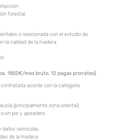
etección.
ón forestal.
entales o relacionada con el estudio de
n la calidad de la madera.
ón
ox. 1850€/mes bruto, 12 pagas prorrateo)
a contratada acorde con la categoría
cía (principalmente zona oriental)
ra en pie y apeadero.
 datos selvícolas.
ades de la madera