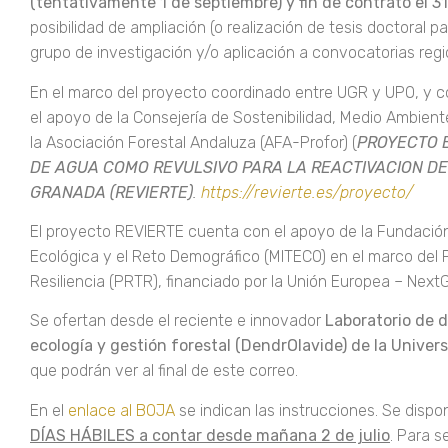
(tentativamente 1 de septiembre)
y fin de contrato el 
posibilidad de ampliación (o realización de tesis doctoral pa
grupo de investigación y/o aplicación a convocatorias regi
En el marco del proyecto coordinado entre UGR y UPO, y
el apoyo de la Consejería de Sostenibilidad, Medio Ambien
la Asociación Forestal Andaluza (AFA-Profor) (
PROYECTO 
DE AGUA COMO REVULSIVO PARA LA REACTIVACION D
GRANADA (REVIERTE)
.
https://revierte.es/proyecto/
El proyecto REVIERTE cuenta con el apoyo de la Fundación B
Ecológica y el Reto Demográfico (MITECO) en el marco del
Resiliencia (PRTR), financiado por la Unión Europea – Next
Se ofertan desde el reciente e innovador
Laboratorio de d
ecología y gestión forestal (DendrOlavide) de la Univers
que podrán ver al final de este correo.
En el
enlace al BOJA
se indican las instrucciones. Se disp
DÍAS HÁBILES a contar desde mañana 2 de julio
. Para s