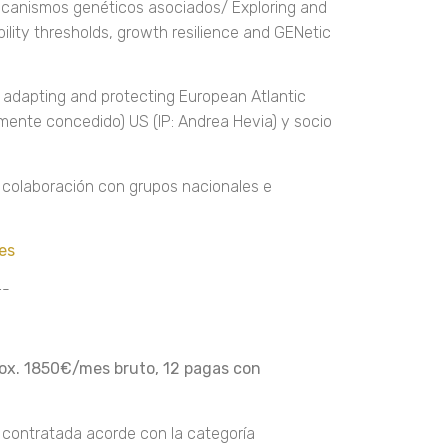
 mecanismos genéticos asociados/ Exploring and
ility thresholds, growth resilience and GENetic
 adapting and protecting European Atlantic
mente concedido) US (IP: Andrea Hevia) y socio
e colaboración con grupos nacionales e
es
-
ox. 1850€/mes bruto, 12 pagas con
a contratada acorde con la categoría