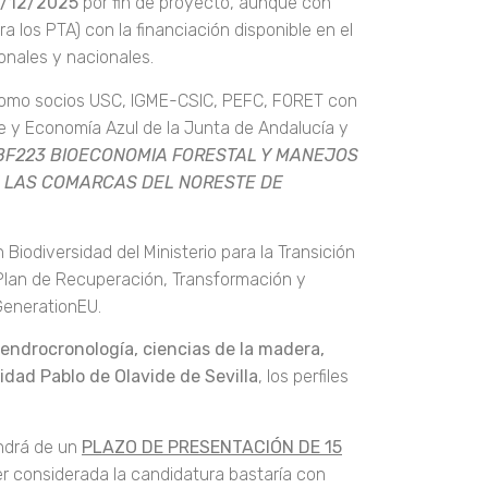
31/12/2025
por fin de proyecto, aunque con
ra los PTA) con la financiación disponible en el
onales y nacionales.
 como socios USC, IGME-CSIC, PEFC, FORET con
te y Economía Azul de la Junta de Andalucía y
BF223 BIOECONOMIA FORESTAL Y MANEJOS
E LAS COMARCAS DEL NORESTE DE
iodiversidad del Ministerio para la Transición
 Plan de Recuperación, Transformación y
GenerationEU.
endrocronología, ciencias de la madera,
idad Pablo de Olavide de Sevilla
, los perfiles
ondrá de un
PLAZO DE PRESENTACIÓN DE 15
er considerada la candidatura bastaría con