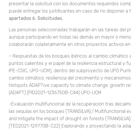
presentar la solicitud con los documentos requeridos com
puede entregar los justificantes en caso de no disponer a
apartados 6. Solicitudes.
Las personas seleccionadas trabajarán en las tareas del p
aunque participando en todas las demás en mayor o men
colaborarán colateralmente en otros proyectos activos en
– Respuestas de los bosques ibéricos al cambio climático 
puntos calientes y el papel de la resiliencia estructural y 
IPE-CSIC, UPO-UCM), dentro del subproyecto de UPO Punto
cambio climático: resiliencia del crecimiento y mecanismo
Hotspots ADAPTive capacity to climate change: growth re
(ADAPT) (PID2021-123675OB-C44) UPO-UCM
-Evaluación multifuncional de la recuperación tras decaimi
las sequías en los bosques (TRANSILVA)./ Multifunctional e
and mitigate the impact of drought on forests (TRANSILVA
(TED2021-129770B-C22) Explorando y proyectando la adapt