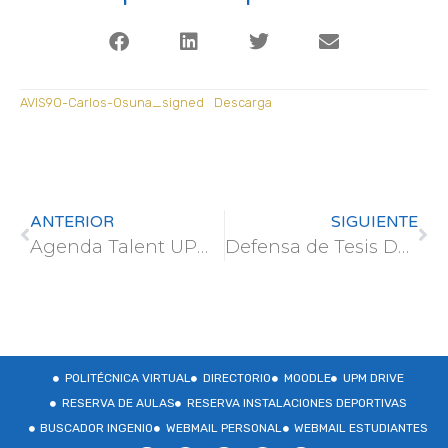
AVIS9O-Carlos-Osuna_signed
Descarga
ANTERIOR
SIGUIENTE
Agenda Talent UPM – Challenge Universitario de Universia y Fundación RepsolAgenda Talent UPM
Defensa de Tesis Doctoral – Sergio González Ávila
POLITÉCNICA VIRTUAL
DIRECTORIO
MOODLE
UPM DRIVE
RESERVA DE AULAS
RESERVA INSTALACIONES DEPORTIVAS
BUSCADOR INGENIO
WEBMAIL PERSONAL
WEBMAIL ESTUDIANTES