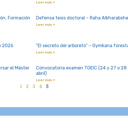
Leer más »
ión, Formación
Defensa tesis doctoral – Raha Alkharabshe
Leer más »
de 2026
“El secreto del arboreto” – Gymkana forest
Leer más »
rsar el Máster
Convocatoria examen TOEIC (24 y 27 o 28 de
abril)
Leer más »
1
2
3
4
5