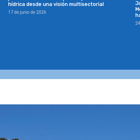
J
hídrica desde una visión multisectorial
M
17 de junio de 2026
h
24
VER EVENTO »
V