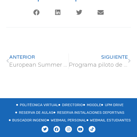
ANTERIOR
SIGUIENTE
European Summer School 2026 – The European Identity: Past, Present and Future (Strasbourg, France)
Programa piloto de emprendimiento e innovación educativa MIT – UPM (inscripción hasta el 8 de marzo)
POLITÉCNICA VIRTUAL
DIRECTORIO
MOODLE
UPM DRIVE
RESERVA DE AULAS
RESERVA INSTALACIONES DEPORTIVAS
BUSCADOR INGENIO
WEBMAIL PERSONAL
WEBMAIL ESTUDIANTES